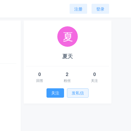
注册
登录
夏天
0
2
0
回答
粉丝
关注
关注
发私信