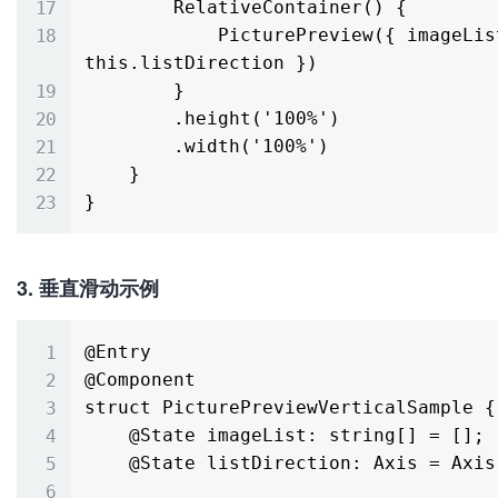
        RelativeContainer() {

            PicturePreview({ imageList: this.imageList, listDirection: 
this.listDirection })

        }

        .height('100%')

        .width('100%')

    }

3. 垂直滑动示例
@Entry

@Component

struct PicturePreviewVerticalSample {

    @State imageList: string[] = [];

    @State listDirection: Axis = Axis.Vertical; // 设置为垂直滑动
