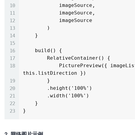
            imageSource,

            imageSource,

            imageSource

        )

    }

    build() {

        RelativeContainer() {

            PicturePreview({ imageList: this.imageList, listDirection: 
this.listDirection })

        }

        .height('100%')

        .width('100%')

    }

2. 网络图片示例