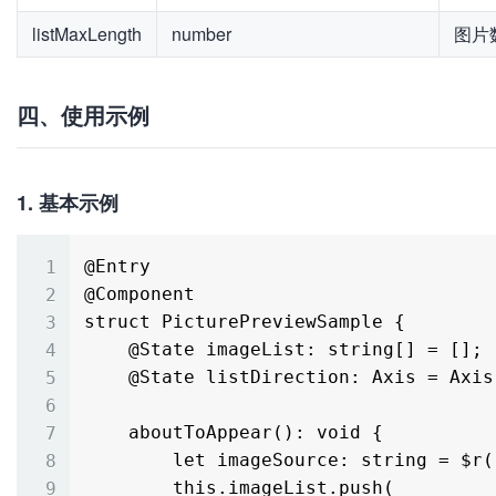
listMaxLength
number
图片
四、使用示例
1. 基本示例
@Entry

@Component

struct PicturePreviewSample {

    @State imageList: string[] = [];

    @State listDirection: Axis = Axis.Horizontal;

    aboutToAppear(): void {

        let imageSource: string = $r("app.media.02") as ESObject;

        this.imageList.push(
