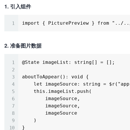
1. 引入组件
2. 准备图片数据
@State imageList: string[] = [];

aboutToAppear(): void {

    let imageSource: string = $r("app.media.02") as ESObject;

    this.imageList.push(

        imageSource,

        imageSource,

        imageSource

    )
