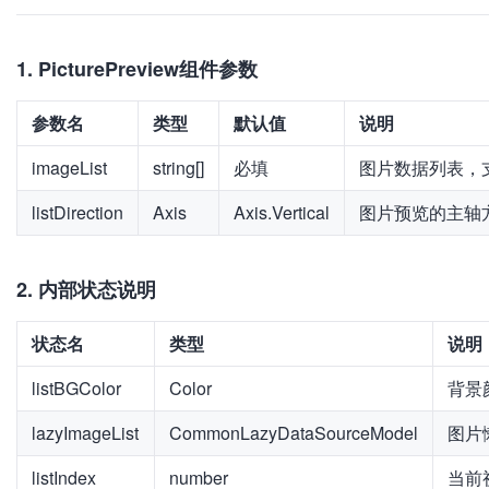
1. PicturePreview组件参数
参数名
类型
默认值
说明
imageList
string[]
必填
图片数据列表，
listDirection
Axis
Axis.Vertical
图片预览的主轴
2. 内部状态说明
状态名
类型
说明
listBGColor
Color
背景
lazyImageList
CommonLazyDataSourceModel
图片
listIndex
number
当前