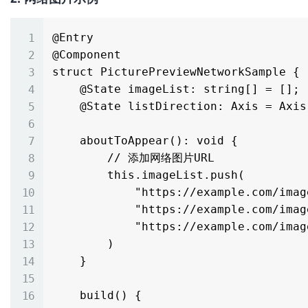
@Entry

@Component

struct PicturePreviewNetworkSample {

    @State imageList: string[] = [];

    @State listDirection: Axis = Axis.Horizontal;

    aboutToAppear(): void {

        // 添加网络图片URL

        this.imageList.push(

            "https://example.com/image1.jpg",

            "https://example.com/image2.jpg",

            "https://example.com/image3.jpg"

        )

    }

    build() {
