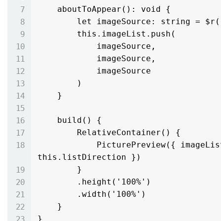
    aboutToAppear(): void {

        let imageSource: string = $r("app.media.02") as ESObject;

        this.imageList.push(

            imageSource,

            imageSource,

            imageSource

        )

    }

    build() {

        RelativeContainer() {

            PicturePreview({ imageList: this.imageList, listDirection: 
this.listDirection })

        }

        .height('100%')

        .width('100%')

    }
