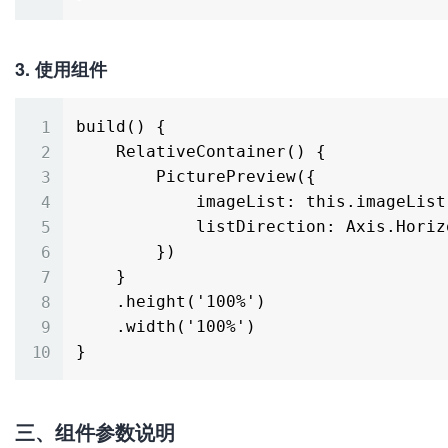
3. 使用组件
build() {

    RelativeContainer() {

        PicturePreview({ 

            imageList: this.imageList, 

            listDirection: Axis.Horizontal 

        })

    }

    .height('100%')

    .width('100%')

三、组件参数说明