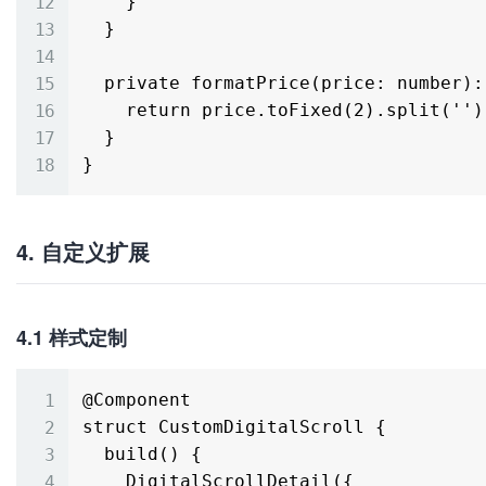
    }

  }

  private formatPrice(price: number): number[] {

    return price.toFixed(2).split('').map(Number);

  }

4. 自定义扩展
4.1 样式定制
@Component

struct CustomDigitalScroll {

  build() {

    DigitalScrollDetail({
