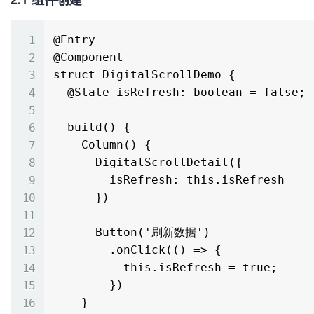
@Entry

@Component

struct DigitalScrollDemo {

  @State isRefresh: boolean = false;

  build() {

    Column() {

      DigitalScrollDetail({

        isRefresh: this.isRefresh

      })

      Button('刷新数据')

        .onClick(() => {

          this.isRefresh = true;

        })

    }
