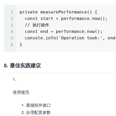
private measurePerformance() {

  const start = performance.now();

  // 执行操作

  const end = performance.now();

  console.info('Operation took:', end - start, 'ms');

8. 最佳实践建议
使用规范
遵循组件接口
合理配置参数