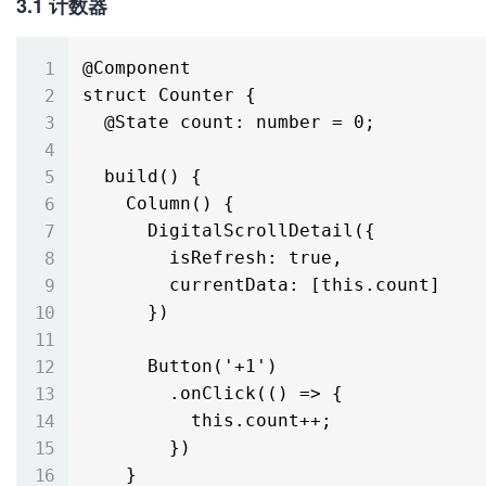
3.1 计数器
@Component

struct Counter {

  @State count: number = 0;

  build() {

    Column() {

      DigitalScrollDetail({

        isRefresh: true,

        currentData: [this.count]

      })

      Button('+1')

        .onClick(() => {

          this.count++;

        })

    }
