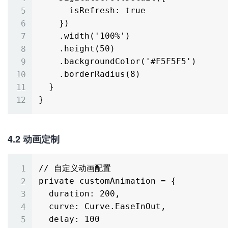
      isRefresh: true

    })

    .width('100%')

    .height(50)

    .backgroundColor('#F5F5F5')

    .borderRadius(8)

  }

4.2 动画定制
// 自定义动画配置

private customAnimation = {

  duration: 200,

  curve: Curve.EaseInOut,

  delay: 100
