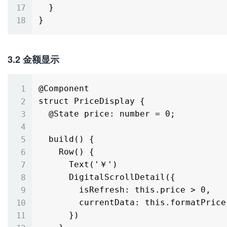
  }

3.2 金额显示
@Component

struct PriceDisplay {

  @State price: number = 0;

  build() {

    Row() {

      Text('￥')

      DigitalScrollDetail({

        isRefresh: this.price > 0,

        currentData: this.formatPrice(this.price)

      })
