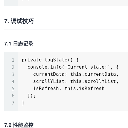
7. 调试技巧
7.1 日志记录
private logState() {

  console.info('Current state:', {

    currentData: this.currentData,

    scrollYList: this.scrollYList,

    isRefresh: this.isRefresh

  });

7.2 性能监控