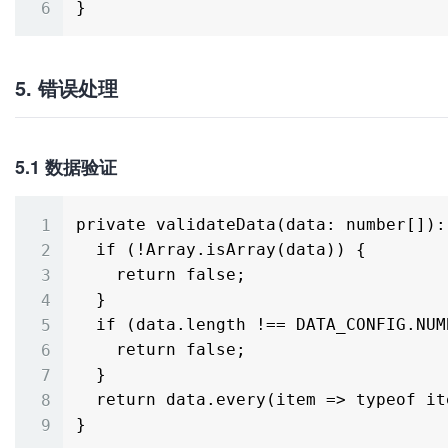
5. 错误处理
5.1 数据验证
private validateData(data: number[]): 
  if (!Array.isArray(data)) {

    return false;

  }

  if (data.length !== DATA_CONFIG.NUMBER_LEN) {

    return false;

  }

  return data.every(item => typeof item === 'number');
