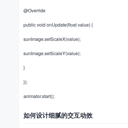
​​@Override​​
​​public void onUpdate(float value) {​​
​​sunImage.setScaleX(value);​​
​​sunImage.setScaleY(value);​​
​​}​​
​​});​​
​​animator.start();​​
如何设计细腻的交互动效