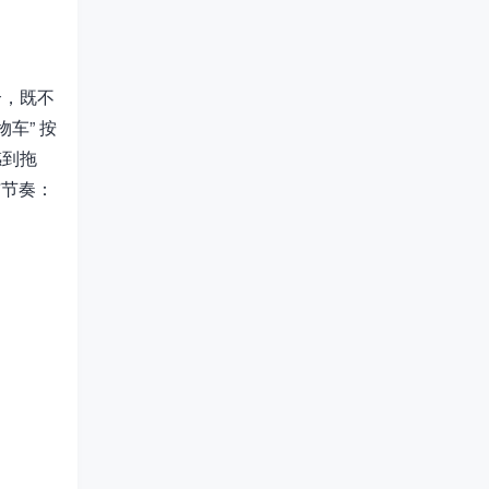
合，既不
车” 按
感到拖
与节奏：