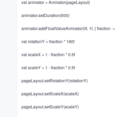
​​val animator = Animator(pageLayout)​​
​​animator.setDuration(500)​​
​​animator.addFloatValueAnimator(0f, 1f, { fraction ->​​
​​val rotationY = fraction * 180f​​
​​val scaleX = 1 - fraction * 0.5f​​
​​val scaleY = 1 - fraction * 0.5f​​
​​pageLayout.setRotationY(rotationY)​​
​​pageLayout.setScaleX(scaleX)​​
​​pageLayout.setScaleY(scaleY)​​