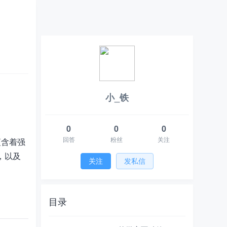
小_铁
0
0
0
回答
粉丝
关注
蕴含着强
，以及
关注
发私信
目录