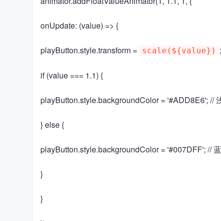
​​animator.addFloatValueAnimator(1, 1.1, 1, {​​
​​onUpdate: (value) => {​​
​​playButton.style.transform =
;​
scale(${value})
​​if (value === 1.1) {​​
​​playButton.style.backgroundColor = '#ADD8E6'; //
​​} else {​​
​​playButton.style.backgroundColor = '#007DFF'; // 蓝
​​}​​
​​}​​