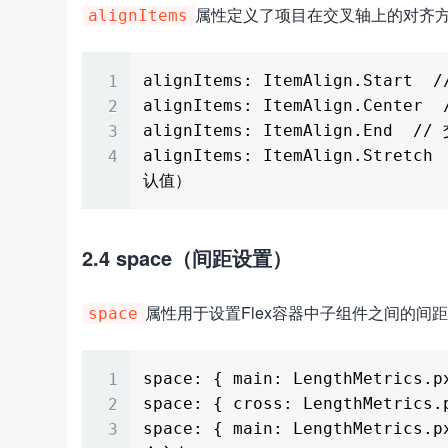
属性定义了项目在交叉轴上的对齐
alignItems
alignItems: ItemAlign.Start
alignItems: ItemAlign.Cente
alignItems: ItemAlign.End  
alignItems: ItemAlign.St
2.4 space（间距设置）
属性用于设置Flex容器中子组件之间的间
space
space: { main: LengthMetrics
space: { cross: LengthMetric
space: { main: LengthMetrics.