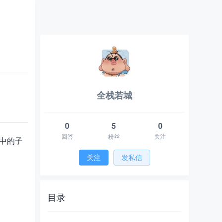
全栈若城
一、Flex布局概述
1.1 Flex布局的核心概念
0
5
0
1.2 为什么选择Flex布局？
回答
粉丝
关注
器中的子
二、Flex容器的属性详解
关注
发私信
2.1 direction（主轴方向）
2.2 justifyContent（主轴对齐）
目录
2.3 alignItems（交叉轴对齐）
2.4 space（间距设置）