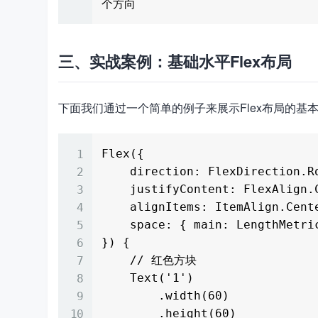
三、实战案例：基础水平Flex布局
下面我们通过一个简单的例子来展示Flex布局的基
Flex({

    direction: FlexDirection.Row,  // 水平主轴（默认值）

    justifyContent: FlexAlign.Center,  // 主轴居中对齐

    alignItems: ItemAlign.Center,  // 交叉轴居中对齐（垂直方向）

    space: { main: LengthMetrics.px(20) }  // 子组件在Flex容器主轴上的间距

}) {

    // 红色方块

    Text('1')

        .width(60)

        .height(60)
