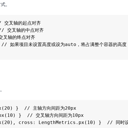
方式。
  // 交叉轴的起点对齐

r  // 交叉轴的中点对齐

// 交叉轴的终点对齐

retch  // 如果项目未设置高度或设为auto，将占满整个容器的高
距。
.px(20) }  // 主轴方向间距为20px

s.px(10) }  // 交叉轴方向间距为10px

px(20), cross: LengthMetrics.px(10) }  // 同