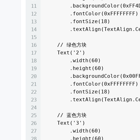
        .backgroundColor(0xFF4D4F53)

        .fontColor(0xFFFFFFFF)

        .fontSize(18)

        .textAlign(TextAlign.Center)

    // 绿色方块

    Text('2')

        .width(60)

        .height(60)

        .backgroundColor(0x00FF00)

        .fontColor(0xFFFFFFFF)

        .fontSize(18)

        .textAlign(TextAlign.Center)

    // 蓝色方块

    Text('3')

        .width(60)

        .height(60)
