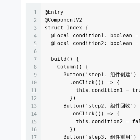
@Entry

@ComponentV2

struct Index {

  @Local condition1: boolean = false;

  @Local condition2: boolean = true;

  build() {

    Column() {

      Button('step1. 组件创建')

        .onClick(() => {

          this.condition1 = true;

        })

      Button('step2. 组件回收')

        .onClick(() => {

          this.condition2 = false;

        })

      Button('step3. 组件重用')
