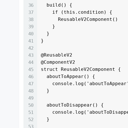
  build() {

    if (this.condition) {

      ReusableV2Component()

    }

  }

}

@ReusableV2

@ComponentV2

struct ReusableV2Component {

  aboutToAppear() {

    console.log('aboutToAppear'); // 组件创建时调用

  }

  aboutToDisappear() {

    console.log('aboutToDisappear'); // 组件销毁时调用

  }
