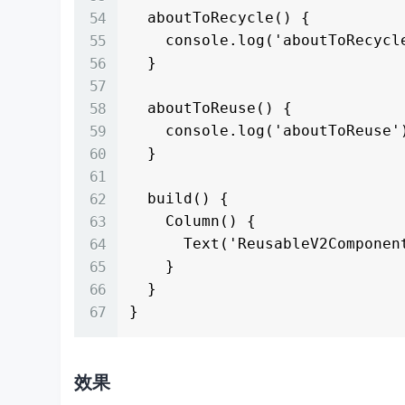
  aboutToRecycle() {

    console.log('aboutToRecycle'); // 组件回收时调用

  }

  aboutToReuse() {

    console.log('aboutToReuse'); // 组件复用时调用

  }

  build() {

    Column() {

      Text('ReusableV2Component')

    }

  }

效果