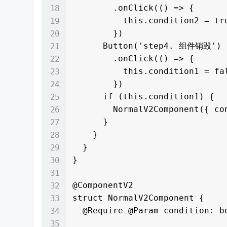
        .onClick(() => {

          this.condition2 = true;

        })

      Button('step4. 组件销毁')

        .onClick(() => {

          this.condition1 = false;

        })

      if (this.condition1) {

        NormalV2Component({ condition: this.condition2 })

      }

    }

  }

}

@ComponentV2

struct NormalV2Component {

  @Require @Param condition: boolean;
