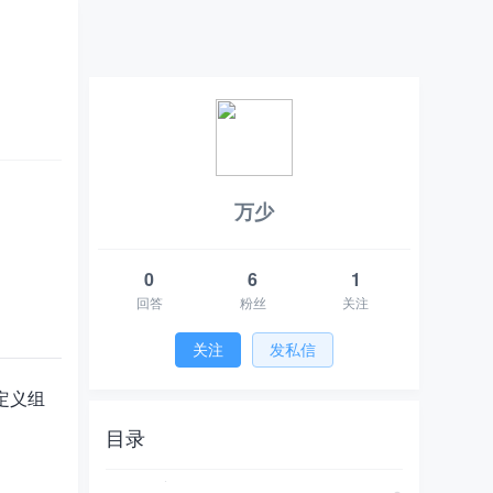
万少
0
6
1
回答
粉丝
关注
关注
发私信
自定义组
目录
HarmonyOS 组件复用 @ReusableV2 装饰器的基本使用