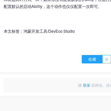
配置默认的启动Ability，这个动作也仅仅配置一次即可。
加
载
失
败
本文标签：鸿蒙开发工具/DevEco Studio
收藏
0
请
登录
后评论。没