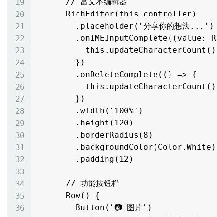
      // 富文本编辑器

      RichEditor(this.controller)

        .placeholder('分享你的想法...')

        .onIMEInputComplete((value: RichEditorTextSpanResult) => {

          this.updateCharacterCount()

        })

        .onDeleteComplete(() => {

          this.updateCharacterCount()

        })

        .width('100%')

        .height(120)

        .borderRadius(8)

        .backgroundColor(Color.White)

        .padding(12)

      // 功能按钮栏

      Row() {

        Button('📷 图片')
