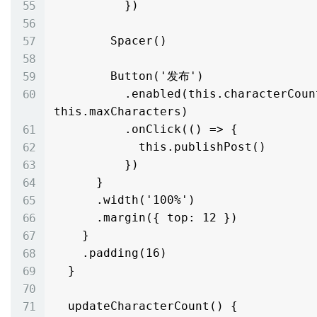
          })

        Spacer()

        Button('发布')

          .enabled(this.characterCount > 0 && this.characterCount <= 
this.maxCharacters)

          .onClick(() => {

            this.publishPost()

          })

      }

      .width('100%')

      .margin({ top: 12 })

    }

    .padding(16)

  }

  updateCharacterCount() {
