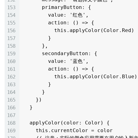
      primaryButton: {

        value: '红色',

        action: () => {

          this.applyColor(Color.Red)

        }

      },

      secondaryButton: {

        value: '蓝色',

        action: () => {

          this.applyColor(Color.Blue)

        }

      }

    })

  }

  applyColor(color: Color) {

    this.currentColor = color
