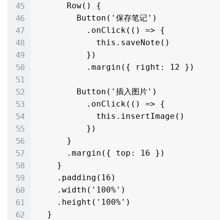
      Row() {

        Button('保存笔记')

          .onClick(() => {

            this.saveNote()

          })

          .margin({ right: 12 })

        Button('插入图片')

          .onClick(() => {

            this.insertImage()

          })

      }

      .margin({ top: 16 })

    }

    .padding(16)

    .width('100%')

    .height('100%')

  }
