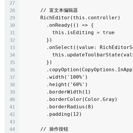
      // 富文本编辑器

      RichEditor(this.controller)

        .onReady(() => {

          this.isEditing = true

        })

        .onSelect((value: RichEditorSelection) => {

          this.updateToolbarState(value)

        })

        .copyOption(CopyOptions.InApp)

        .width('100%')

        .height('60%')

        .borderWidth(1)

        .borderColor(Color.Gray)

        .borderRadius(8)

        .padding(12)

      // 操作按钮
