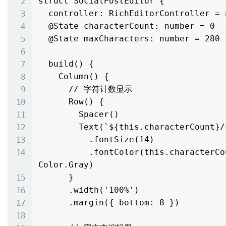
struct SocialPostEditor {

  controller: RichEditorController = new RichEditorController()

  @State characterCount: number = 0

  @State maxCharacters: number = 280

  build() {

    Column() {

      // 字符计数显示

      Row() {

        Spacer()

        Text(`${this.characterCount}/${this.maxCharacters}`)

          .fontSize(14)

          .fontColor(this.characterCount > this.maxCharacters ? Color.Red : 
Color.Gray)

      }

      .width('100%')

      .margin({ bottom: 8 })
