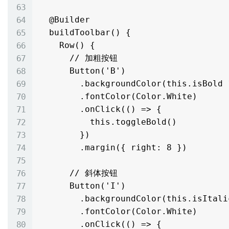
  @Builder

  buildToolbar() {

    Row() {

      // 加粗按钮

      Button('B')

        .backgroundColor(this.isBold ? Color.Blue : Color.Gray)

        .fontColor(Color.White)

        .onClick(() => {

          this.toggleBold()

        })

        .margin({ right: 8 })

      // 斜体按钮

      Button('I')

        .backgroundColor(this.isItalic ? Color.Blue : Color.Gray)

        .fontColor(Color.White)

        .onClick(() => {
