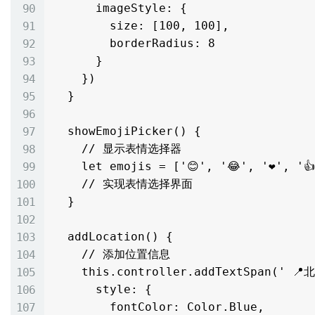
      imageStyle: {

        size: [100, 100],

        borderRadius: 8

      }

    })

  }

  showEmojiPicker() {

    // 显示表情选择器

    let emojis = ['😊', '😂', '❤️', '👍', '🎉', '🔥']

    // 实现表情选择界面

  }

  addLocation() {

    // 添加位置信息

    this.controller.addTextSpan(' 📍北京市朝阳区', {

      style: {

        fontColor: Color.Blue,
