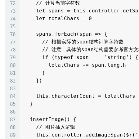
    // 计算当前字符数

    let spans = this.controller.getSpans()

    let totalChars = 0

    spans.forEach(span => {

      // 根据实际的span结构计算字符数

      // 注意：具体的span结构需要参考官方文档

      if (typeof span === 'string') {

        totalChars += span.length

      }

    })

    this.characterCount = totalChars

  }

  insertImage() {

    // 图片插入逻辑

    this.controller.addImageSpan($r('app.media.user_photo'), {
