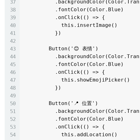
          .backgroundColor(Color.Transparent)

          .fontColor(Color.Blue)

          .onClick(() => {

            this.insertImage()

          })

        Button('😊 表情')

          .backgroundColor(Color.Transparent)

          .fontColor(Color.Blue)

          .onClick(() => {

            this.showEmojiPicker()

          })

        Button('📍 位置')

          .backgroundColor(Color.Transparent)

          .fontColor(Color.Blue)

          .onClick(() => {

            this.addLocation()
