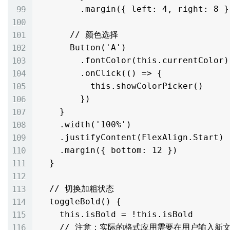
        .margin({ left: 4, right: 8 })

      // 颜色选择

      Button('A')

        .fontColor(this.currentColor)

        .onClick(() => {

          this.showColorPicker()

        })

    }

    .width('100%')

    .justifyContent(FlexAlign.Start)

    .margin({ bottom: 12 })

  }

  // 切换加粗状态

  toggleBold() {

    this.isBold = !this.isBold

    // 注意：实际的格式应用需要在用户输入新文本时生效
