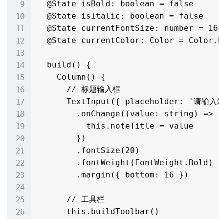
  @State isBold: boolean = false

  @State isItalic: boolean = false

  @State currentFontSize: number = 16

  @State currentColor: Color = Color.Black

  build() {

    Column() {

      // 标题输入框

      TextInput({ placeholder: '请输入笔记标题', text: this.noteTitle })

        .onChange((value: string) => {

          this.noteTitle = value

        })

        .fontSize(20)

        .fontWeight(FontWeight.Bold)

        .margin({ bottom: 16 })

      // 工具栏

      this.buildToolbar()
