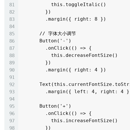
          this.toggleItalic()

        })

        .margin({ right: 8 })

      // 字体大小调节

      Button('-')

        .onClick(() => {

          this.decreaseFontSize()

        })

        .margin({ right: 4 })

      Text(this.currentFontSize.toString())

        .margin({ left: 4, right: 4 })

      Button('+')

        .onClick(() => {

          this.increaseFontSize()

        })
