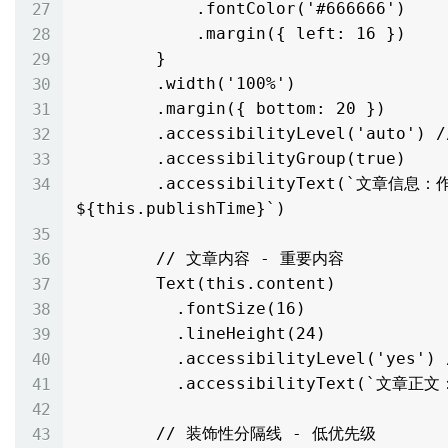
            .fontColor('#666666')

            .margin({ left: 16 })

        }

        .width('100%')

        .margin({ bottom: 20 })

        .accessibilityLevel('auto') // 自动级别

        .accessibilityGroup(true)

        .accessibilityText(`文章信息：作者${this.author}，发布于
${this.publishTime}`)

        // 文章内容 - 重要内容

        Text(this.content)

          .fontSize(16)

          .lineHeight(24)

          .accessibilityLevel('yes') // 确保内容被完整读取

          .accessibilityText(`文章正文：${this.content}`)

        // 装饰性分隔线 - 低优先级
