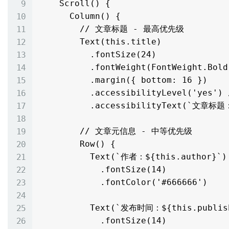
    Scroll() {

      Column() {

        // 文章标题 - 最高优先级

        Text(this.title)

          .fontSize(24)

          .fontWeight(FontWeight.Bold)

          .margin({ bottom: 16 })

          .accessibilityLevel('yes') // 高优先级，确保被读取

          .accessibilityText(`文章标题：${this.title}`)

        // 文章元信息 - 中等优先级

        Row() {

          Text(`作者：${this.author}`)

            .fontSize(14)

            .fontColor('#666666')

          Text(`发布时间：${this.publishTime}`)

            .fontSize(14)
