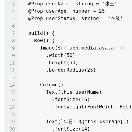
  @Prop userName: string = '张三'

  @Prop userAge: number = 25

  @Prop userStatus: string = '在线'

  build() {

    Row() {

      Image($r('app.media.avatar'))

        .width(50)

        .height(50)

        .borderRadius(25)

      Column() {

        Text(this.userName)

          .fontSize(16)

          .fontWeight(FontWeight.Bold)

        Text(`年龄: ${this.userAge}`)

          .fontSize(14)
