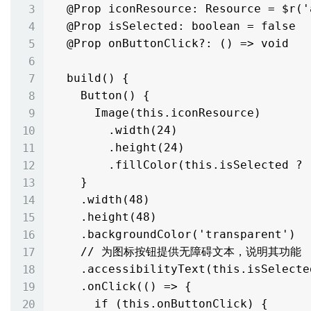
  @Prop iconResource: Resource = $r('app.media.ic_favorite')

  @Prop isSelected: boolean = false

  @Prop onButtonClick?: () => void

  build() {

    Button() {

      Image(this.iconResource)

        .width(24)

        .height(24)

        .fillColor(this.isSelected ? '#FF4444' : '#999999')

    }

    .width(48)

    .height(48)

    .backgroundColor('transparent')

    // 为图标按钮提供无障碍文本，说明其功能

    .accessibilityText(this.isSelected ? '取消收藏' : '添加到收藏')

    .onClick(() => {

      if (this.onButtonClick) {
