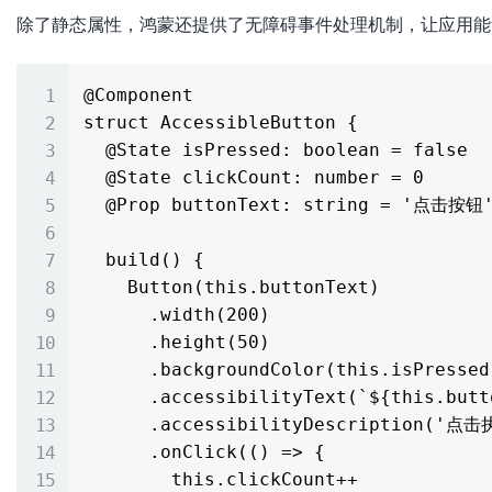
除了静态属性，鸿蒙还提供了无障碍事件处理机制，让应用能
@Component

struct AccessibleButton {

  @State isPressed: boolean = false

  @State clickCount: number = 0

  @Prop buttonText: string = '点击按钮'

  build() {

    Button(this.buttonText)

      .width(200)

      .height(50)

      .backgroundColor(this.isPressed ? '#2563EB' : '#3B82F6')

      .accessibilityText(`${this.buttonText}，已点击${this.clickCount}次`)

      .accessibilityDescription('点击执行操作')

      .onClick(() => {

        this.clickCount++
