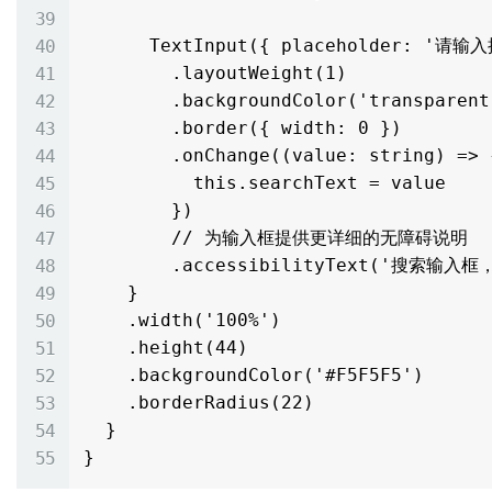
      TextInput({ placeholder: '请输入搜索关键词' })

        .layoutWeight(1)

        .backgroundColor('transparent')

        .border({ width: 0 })

        .onChange((value: string) => {

          this.searchText = value

        })

        // 为输入框提供更详细的无障碍说明

        .accessibilityText('搜索输入框，请输入要搜索的内容')

    }

    .width('100%')

    .height(44)

    .backgroundColor('#F5F5F5')

    .borderRadius(22)

  }
