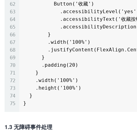
          Button('收藏')

            .accessibilityLevel('yes')

            .accessibilityText('收藏按钮')

            .accessibilityDescription('点击收藏文章')

        }

        .width('100%')

        .justifyContent(FlexAlign.Center)

      }

      .padding(20)

    }

    .width('100%')

    .height('100%')

  }

1.3 无障碍事件处理