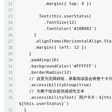
          .margin({ top: 4 })

        Text(this.userStatus)

          .fontSize(12)

          .fontColor('#10B981')

      }

      .alignItems(HorizontalAlign.Start)

      .margin({ left: 12 })

    }

    .padding(16)

    .backgroundColor('#FFFFFF')

    .borderRadius(12)

    // 设置为无障碍组，屏幕阅读器会将整个卡片作为一个单元读取

    .accessibilityGroup(true)

    // 为整个组合提供描述性文本

    .accessibilityText(`用户卡片：${this.userName}，年龄${this.userAge}岁，状态
${this.userStatus}`)

  }
