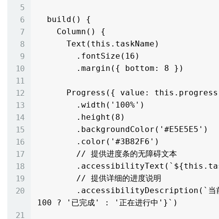
  build() {

    Column() {

      Text(this.taskName)

        .fontSize(16)

        .margin({ bottom: 8 })

      Progress({ value: this.progress, total: 100, type: ProgressType.Linear })

        .width('100%')

        .height(8)

        .backgroundColor('#E5E5E5')

        .color('#3B82F6')

        // 提供进度条的无障碍文本

        .accessibilityText(`${this.taskName}进度`)

        // 提供详细的进度说明

        .accessibilityDescription(`当前进度${this.progress}%，${this.progress === 
100 ? '已完成' : '正在进行中'}`)
