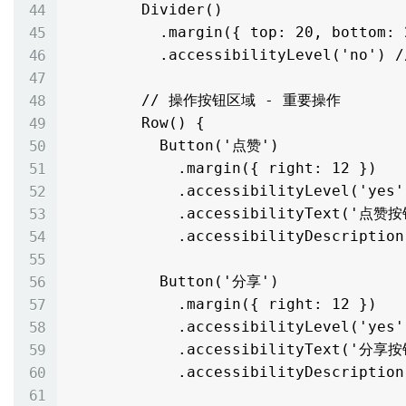
        Divider()

          .margin({ top: 20, bottom: 20 })

          .accessibilityLevel('no') // 装饰性元素，不需要被读取

        // 操作按钮区域 - 重要操作

        Row() {

          Button('点赞')

            .margin({ right: 12 })

            .accessibilityLevel('yes')

            .accessibilityText('点赞按钮')

            .accessibilityDescription('点击为文章点赞')

          Button('分享')

            .margin({ right: 12 })

            .accessibilityLevel('yes')

            .accessibilityText('分享按钮')

            .accessibilityDescription('点击分享文章')
