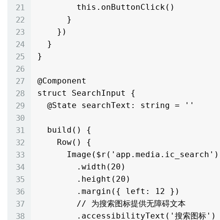
        this.onButtonClick()

      }

    })

  }

}

@Component

struct SearchInput {

  @State searchText: string = ''

  build() {

    Row() {

      Image($r('app.media.ic_search'))

        .width(20)

        .height(20)

        .margin({ left: 12 })

        // 为搜索图标提供无障碍文本

        .accessibilityText('搜索图标')
