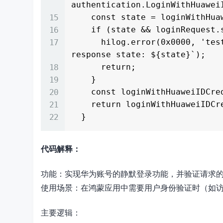
authentication.LoginWithHuaweiI
    const state = loginWithHuaweiIDResponse.state;

    if (state && loginRequest.state !== state) {

      hilog.error(0x0000, 'testTag', `Failed to login. The state is different, 
response state: ${state}`);

      return;

    }

    const loginWithHuaweiIDCredential = loginWithHuaweiIDResponse!.data;

    return loginWithHuaweiIDCredential!

代码解释：
功能：实现华为账号的静默登录功能，并验证请求的
使用场景：在鸿蒙应用中需要用户身份验证时（如
主要逻辑：