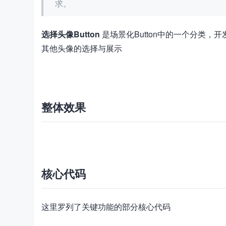
求。
选择头像Button
是场景化Button中的一个分类，
其他头像的选择与展示
加
载
失
败
整体效果
加
载
失
败
核心代码
这里罗列了关键功能的部分核心代码