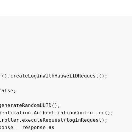
r().createLoginWithHuaweiIDRequest();
