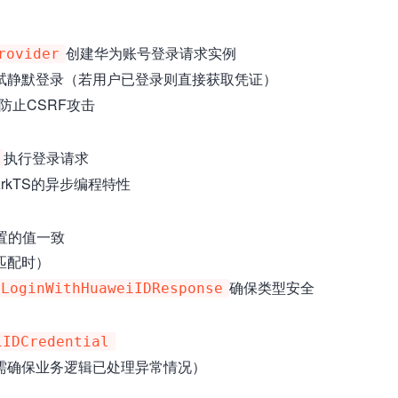
创建华为账号登录请求实例
rovider
试静默登录（若用户已登录则直接获取凭证）
防止CSRF攻击
执行登录请求
rkTS的异步编程特性
设置的值一致
不匹配时）
确保类型安全
.LoginWithHuaweiIDResponse
iIDCredential
（需确保业务逻辑已处理异常情况）