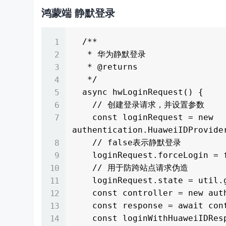
鸿蒙端 静默登录
  /**

   * 华为静默登录

   * @returns

   */

  async hwLoginRequest() {

    // 创建登录请求，并设置参数

    const loginRequest = new 
authentication.HuaweiIDProvide
    // false表示静默登录

    loginRequest.forceLogin = false;

    // 用于防跨站点请求伪造

    loginRequest.state = util.generateRandomUUID();

    const controller = new authentication.AuthenticationController();

    const response = await controller.executeRequest(loginRequest);

    const loginWithHuaweiIDResponse = response as 