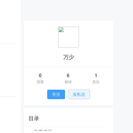
万少
0
6
1
回答
粉丝
关注
关注
发私信
学着学着 我就给这个 HarmonyOS 应用增加了些新技术
前言
目录
今天主要做了什么呢
静默登录