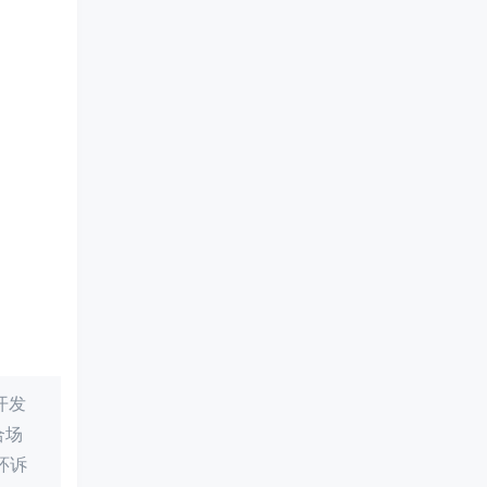
开发
合场
环诉