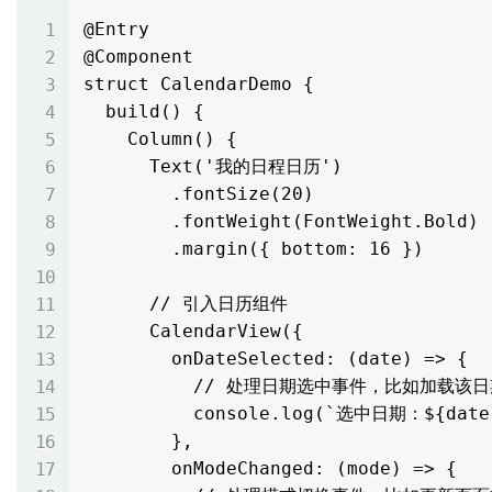
@Entry

@Component

struct CalendarDemo {

  build() {

    Column() {

      Text('我的日程日历')

        .fontSize(20)

        .fontWeight(FontWeight.Bold)

        .margin({ bottom: 16 })

      // 引入日历组件

      CalendarView({

        onDateSelected: (date) => {

          // 处理日期选中事件，比如加载该日期的日程

          console.log(`选中日期：${date.toLocaleDateString()}`);

        },

        onModeChanged: (mode) => {
