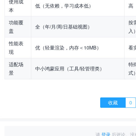
使用成
低（无依赖，学习成本低）
高
本
功能覆
按
全（年/月/周/日基础视图）
盖
入
性能表
优（轻量渲染，内存＜10MB）
看
现
适配场
特
中小鸿蒙应用（工具/轻管理类）
景
式
收藏
0
请
登录
后评论。没