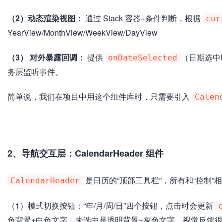
（2）动态渲染视图：
通过 Stack 容器+条件判断，根据
cur
YearView/MonthView/WeekView/DayView
（3） 对外暴露回调：
提供
（日期选中
onDateSelected
务层监听事件。
简单说，我们在项目中用这个组件库时，只需要引入
Calen
加
载
失
败
2、导航交互层：CalendarHeader 组件
是日历的“顶部工具栏”，所有和“控制”
CalendarHeader
（1）模式切换按钮：“年/月/周/日”四个按钮，点击时会更新
色背景+白色文字，未选中是透明背景+灰色文字，视觉反馈