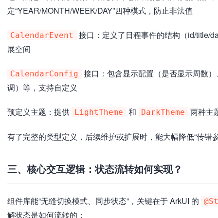
定“YEAR/MONTH/WEEK/DAY”四种模式，防止非法值
接口：定义了日程事件的结构（id/title/
CalendarEvent
展空间
接口：包含显示配置（是否显示周数）
CalendarConfig
调）等，支持自定义
预定义主题：提供
和
两种主题
LightTheme
DarkTheme
有了完整的类型定义，后续维护或扩展时，能大幅降低“传错
三、核心交互逻辑：状态流转如何实现？
组件库能“无缝切换模式、同步状态”，关键在于 ArkUI 的
@S
解状态是如何流转的：