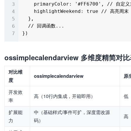
    primaryColor: '#FF6700', // 自定义主色调为橙色

    highlightWeekend: true // 高亮周末

  },

  // 回调函数...

ossimplecalendarview 多维度精简对
对比维
ossimplecalendarview
原
度
开发效
高（10行内集成，开箱即用）
低
率
扩展能
中（基础样式/事件可扩，深度需改源
高
力
码）