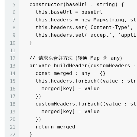
  constructor(baseUrl : string) {

    this.baseUrl = baseUrl

    this.headers = new Map<string, string>()

    this.headers.set('Content-Type', 'application/json')

    this.headers.set('accept', 'application/json')

  }

  // 请求头合并方法（转换 Map 为 any）

  private buildHeader(customHeaders : Map<string, string>) : any {

    const merged : any = {}

    this.headers.forEach((value : string, key : string) => {

      merged[key] = value

    })

    customHeaders.forEach((value : string, key : string) => {

      merged[key] = value

    })

    return merged

  }
