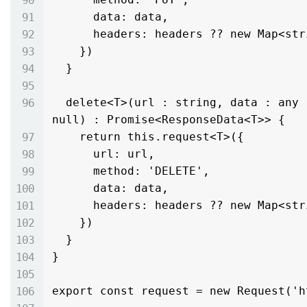
      data: data,

      headers: headers ?? new Map<string, string>()

    })

  }

  delete<T>(url : string, data : any | null, headers : Map<string, string> | 
null) : Promise<ResponseData<T>> {

    return this.request<T>({

      url: url,

      method: 'DELETE',

      data: data,

      headers: headers ?? new Map<string, string>()

    })

  }

}

export const request = new Request('h