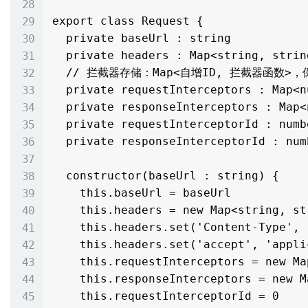
export class Request {

  private baseUrl : string

  private headers : Map<string, string>

  // 拦截器存储：Map<自增ID, 拦截器函数>，保证按注册顺序执行且移除不影响其他

  private requestInterceptors : Map<number, RequestInterceptorFn>

  private responseInterceptors : Map<number, ResponseInterceptorFn>

  private requestInterceptorId : number

  private responseInterceptorId : number

  constructor(baseUrl : string) {

    this.baseUrl = baseUrl

    this.headers = new Map<string, string>()

    this.headers.set('Content-Type', 'application/json')

    this.headers.set('accept', 'application/json')

    this.requestInterceptors = new Map<number, RequestInterceptorFn>()

    this.responseInterceptors = new Map<number, ResponseInterceptorFn>()

    this.requestInterceptorId = 0
