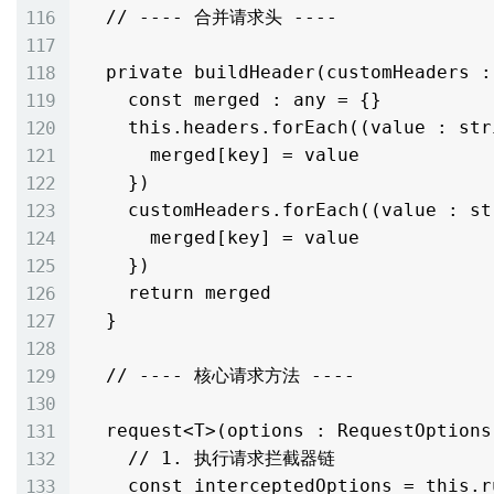
  // ---- 合并请求头 ----

  private buildHeader(customHeaders : Map<string, string>) : any {

    const merged : any = {}

    this.headers.forEach((value : string, key : string) => {

      merged[key] = value

    })

    customHeaders.forEach((value : string, key : string) => {

      merged[key] = value

    })

    return merged

  }

  // ---- 核心请求方法 ----

  request<T>(options : RequestOptions) : Promise<ResponseData<T>> {

    // 1. 执行请求拦截器链

    const interceptedOptions = this.runRequestInterceptors(options)
