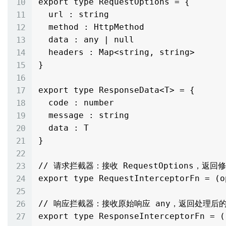
export type RequestOptions = {

  url : string

  method : HttpMethod

  data : any | null

  headers : Map<string, string>

}

export type ResponseData<T> = {

  code : number

  message : string

  data : T

}

// 请求拦截器：接收 RequestOptions，返回修改
export type RequestInterceptorFn = (o
// 响应拦截器：接收原始响应 any，返回处理后的 
export type ResponseInterceptorFn = (