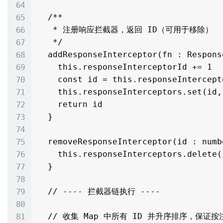
  /**

   * 注册响应拦截器，返回 ID（可用于移除）

   */

  addResponseInterceptor(fn : ResponseInterceptorFn) : number {

    this.responseInterceptorId += 1

    const id = this.responseInterceptorId

    this.responseInterceptors.set(id, fn)

    return id

  }

  removeResponseInterceptor(id : number) : void {

    this.responseInterceptors.delete(id)

  }

  // ---- 拦截器链执行 ----

  // 收集 Map 中所有 ID 并升序排序，保证按注册先后顺序执行
