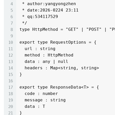
 * author:yangyongzhen

 * date:2026-0224 23:11

 * qq:534117529

 */

type HttpMethod = "GET" | "POST" | "P
export type RequestOptions = {

  url : string

  method : HttpMethod

  data : any | null

  headers : Map<string, string>

}

export type ResponseData<T> = {

  code : number

  message : string

  data : T

}
