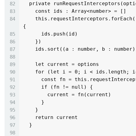
  private runRequestInterceptors(options : RequestOptions) : RequestOptions {

    const ids : Array<number> = []

    this.requestInterceptors.forEach((_ : RequestInterceptorFn, id : number) => 
{

      ids.push(id)

    })

    ids.sort((a : number, b : number) : number => a - b)

    let current = options

    for (let i = 0; i < ids.length; i++) {

      const fn = this.requestInterceptors.get(ids[i])

      if (fn != null) {

        current = fn(current)

      }

    }

    return current

  }
