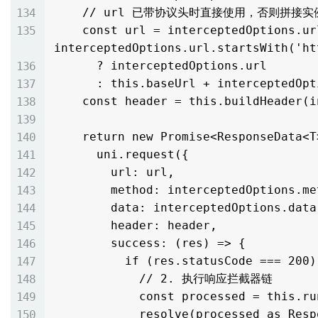
    // url 已带协议头时直接使用，否则拼接实例默认 baseUrl

    const url = interceptedOptions.url.startsWith('http://') || 
interceptedOptions.url.startsWith('htt
      ? interceptedOptions.url

      : this.baseUrl + interceptedOptions.url

    const header = this.buildHeader(interceptedOptions.headers)

    return new Promise<ResponseData<T>>((resolve, reject) => {

      uni.request({

        url: url,

        method: interceptedOptions.method,

        data: interceptedOptions.data,

        header: header,

        success: (res) => {

          if (res.statusCode === 200) {

            // 2. 执行响应拦截器链

            const processed = this.runResponseInterceptors(res.data)

            resolve(processed as ResponseData<T>)
