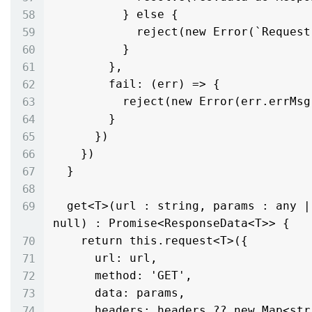
          } else {

            reject(new Error(`Request failed: ${res.statusCode}`))

          }

        },

        fail: (err) => {

          reject(new Error(err.errMsg))

        }

      })

    })

  }

  get<T>(url : string, params : any | null, headers : Map<string, string> | 
null) : Promise<ResponseData<T>> {

    return this.request<T>({

      url: url,

      method: 'GET',

      data: params,

      headers: headers ?? new Map<string, string>()
