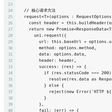
  // 核心请求方法

  request<T>(options : RequestOptions) : Promise<ResponseData<T>> {

    const header = this.buildHeader(options.headers)

    return new Promise<ResponseData<T>>((resolve, reject) => {

      uni.request({

        url: this.baseUrl + options.url,

        method: options.method,

        data: options.data,

        header: header,

        success: (res) => {

          if (res.statusCode === 200) {

            resolve(res.data as ResponseData<T>)

          } else {

            reject(new Error(`HTTP ${res.statusCode}`))

          }

        },

        fail: (err) => {
