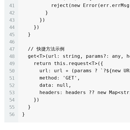
          reject(new Error(err.errMsg))

        }

      })

    })

  }

  // 快捷方法示例

  get<T>(url: string, params?: any, headers?: Map<string, string>) {

    return this.request<T>({

      url: url + (params ? `?${new URLSearchParams(params)}` : ''),

      method: 'GET',

      data: null,

      headers: headers ?? new Map<string, string>()

    })

  }
