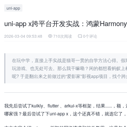
uni-app
uni-app x跨平台开发实战：鸿蒙Har
2026-03-04 09:53:48
710次阅读
0个评论
在玩中学，直接上手实战是猫哥一贯的自学方法心得。假
玩游戏、也无处可去。那么我干嘛嘞？闲的都想看蚂蚁上
呢? 于是翻出来之前做过的“爱影家”影视app项目，找个
我先后尝试了kuikly、flutter 、arkui-x等框架，结果
哪家强？最后尝试了下uni-app x，这个还真不错，就选它