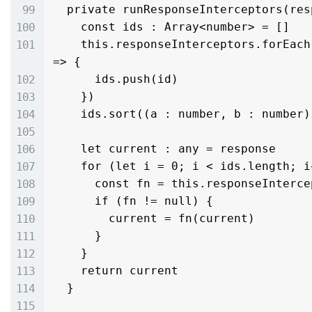
  private runResponseInterceptors(response : any) : any {

    const ids : Array<number> = []

    this.responseInterceptors.forEach((_ : ResponseInterceptorFn, id : number) 
=> {

      ids.push(id)

    })

    ids.sort((a : number, b : number) : number => a - b)

    let current : any = response

    for (let i = 0; i < ids.length; i++) {

      const fn = this.responseInterceptors.get(ids[i])

      if (fn != null) {

        current = fn(current)

      }

    }

    return current

  }
