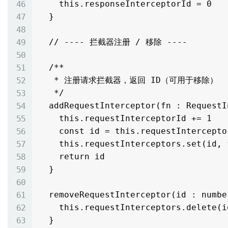
    this.responseInterceptorId = 0

  }

  // ---- 拦截器注册 / 移除 ----

  /**

   * 注册请求拦截器，返回 ID（可用于移除）

   */

  addRequestInterceptor(fn : RequestInterceptorFn) : number {

    this.requestInterceptorId += 1

    const id = this.requestInterceptorId

    this.requestInterceptors.set(id, fn)

    return id

  }

  removeRequestInterceptor(id : number) : void {

    this.requestInterceptors.delete(id)

  }
