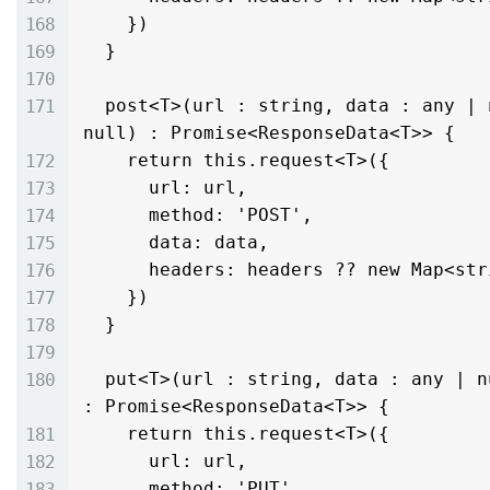
    })

  }

  post<T>(url : string, data : any | null, headers : Map<string, string> | 
null) : Promise<ResponseData<T>> {

    return this.request<T>({

      url: url,

      method: 'POST',

      data: data,

      headers: headers ?? new Map<string, string>()

    })

  }

  put<T>(url : string, data : any | null, headers : Map<string, string> | null) 
: Promise<ResponseData<T>> {

    return this.request<T>({

      url: url,

      method: 'PUT',
