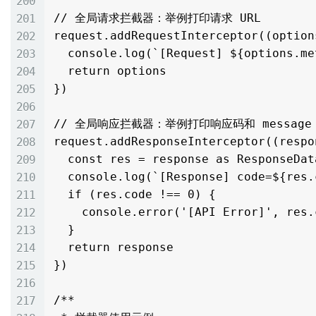
// 全局请求拦截器：举例打印请求 URL

request.addRequestInterceptor((option
  console.log(`[Request] ${options.method} ${options.url}`)

  return options

})

// 全局响应拦截器：举例打印响应码和 message

request.addResponseInterceptor((respo
  const res = response as ResponseData<any>

  console.log(`[Response] code=${res.code} message=${res.message}`)

  if (res.code !== 0) {

    console.error('[API Error]', res.code, res.message)

  }

  return response

})

/**
