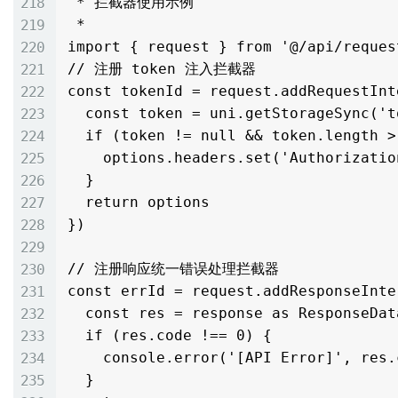
 * 拦截器使用示例   

 * 

import { request } from '@/api/request
// 注册 token 注入拦截器

const tokenId = request.addRequestInt
  const token = uni.getStorageSync('token') as string

  if (token != null && token.length > 0) {

    options.headers.set('Authorization', `Bearer ${token}`)

  }

  return options

})

// 注册响应统一错误处理拦截器

const errId = request.addResponseInte
  const res = response as ResponseData<any>

  if (res.code !== 0) {

    console.error('[API Error]', res.code, res.message)

  }
