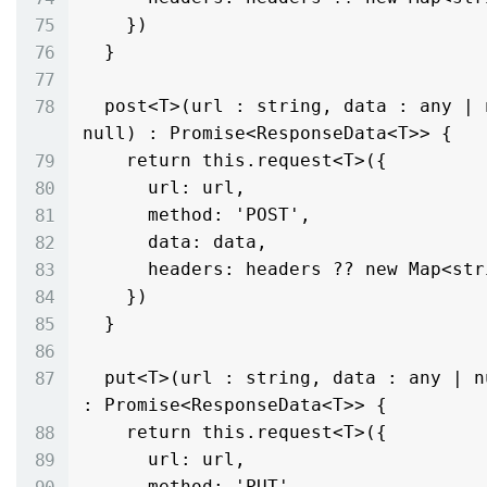
    })

  }

  post<T>(url : string, data : any | null, headers : Map<string, string> | 
null) : Promise<ResponseData<T>> {

    return this.request<T>({

      url: url,

      method: 'POST',

      data: data,

      headers: headers ?? new Map<string, string>()

    })

  }

  put<T>(url : string, data : any | null, headers : Map<string, string> | null) 
: Promise<ResponseData<T>> {

    return this.request<T>({

      url: url,

      method: 'PUT',
