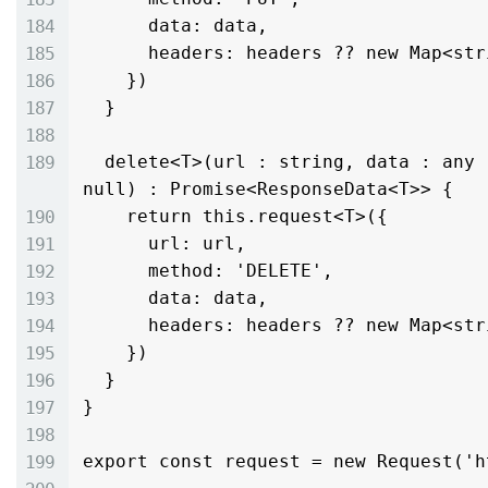
      data: data,

      headers: headers ?? new Map<string, string>()

    })

  }

  delete<T>(url : string, data : any | null, headers : Map<string, string> | 
null) : Promise<ResponseData<T>> {

    return this.request<T>({

      url: url,

      method: 'DELETE',

      data: data,

      headers: headers ?? new Map<string, string>()

    })

  }

}

export const request = new Request('h