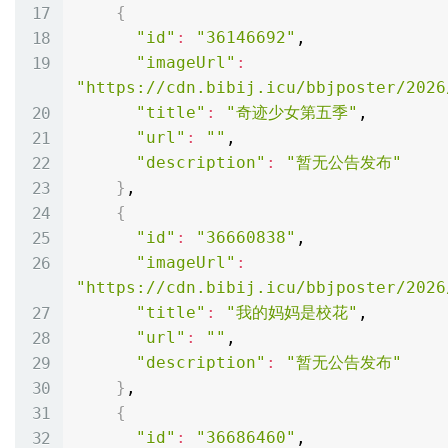
{
"id"
:
"36146692"
,

"imageUrl"
:
"https://cdn.bibij.icu/bbjposter/2026
"title"
:
"奇迹少女第五季"
,

"url"
:
""
,

"description"
:
"暂无公告发布"
}
,

{
"id"
:
"36660838"
,

"imageUrl"
:
"https://cdn.bibij.icu/bbjposter/2026
"title"
:
"我的妈妈是校花"
,

"url"
:
""
,

"description"
:
"暂无公告发布"
}
,

{
"id"
:
"36686460"
,
