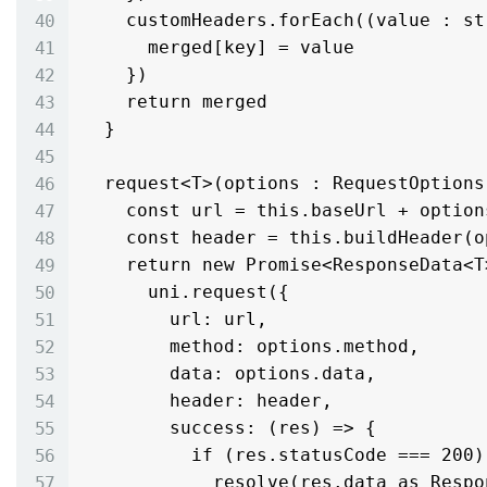
    customHeaders.forEach((value : string, key : string) => {

      merged[key] = value

    })

    return merged

  }

  request<T>(options : RequestOptions) : Promise<ResponseData<T>> {

    const url = this.baseUrl + options.url

    const header = this.buildHeader(options.headers)

    return new Promise<ResponseData<T>>((resolve, reject) => {

      uni.request({

        url: url,

        method: options.method,

        data: options.data,

        header: header,

        success: (res) => {

          if (res.statusCode === 200) {

            resolve(res.data as ResponseData<T>)
