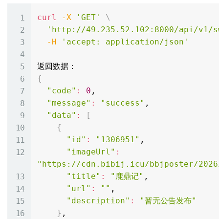
curl
-X
'GET'
\
'http://49.235.52.102:8000/api/v1/s
-H
'accept: application/json'
{
"code"
:
0
,

"message"
:
"success"
,

"data"
:
[
{
"id"
:
"1306951"
,

"imageUrl"
:
"https://cdn.bibij.icu/bbjposter/2026
"title"
:
"鹿鼎记"
,

"url"
:
""
,

"description"
:
"暂无公告发布"
}
,
