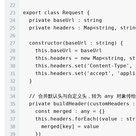
export class Request {

  private baseUrl : string

  private headers : Map<string, string>

  constructor(baseUrl : string) {

    this.baseUrl = baseUrl

    this.headers = new Map<string, string>()

    this.headers.set('Content-Type', 'application/json')

    this.headers.set('accept', 'application/json')

  }

  // 合并默认头与自定义头，转为 any 对象传给 uni.request

  private buildHeader(customHeaders : Map<string, string>) : any {

    const merged : any = {}

    this.headers.forEach((value : string, key : string) => {

      merged[key] = value

    })
