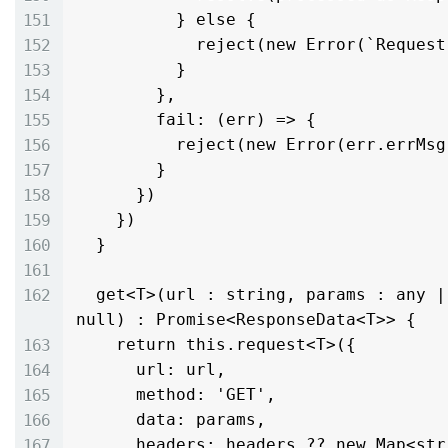
          } else {

            reject(new Error(`Request failed: ${res.statusCode}`))

          }

        },

        fail: (err) => {

          reject(new Error(err.errMsg))

        }

      })

    })

  }

  get<T>(url : string, params : any | null, headers : Map<string, string> | 
null) : Promise<ResponseData<T>> {

    return this.request<T>({

      url: url,

      method: 'GET',

      data: params,

      headers: headers ?? new Map<string, string>()
