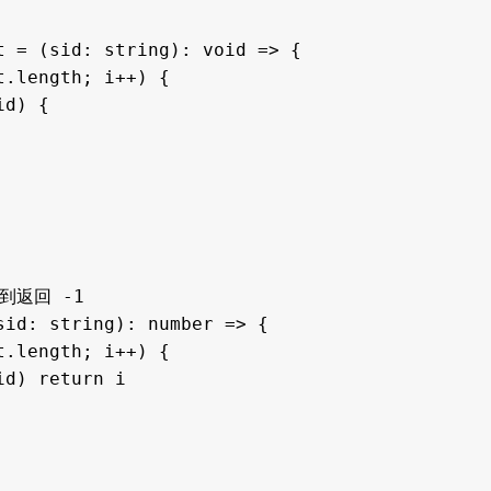
 = (sid: string): void => {

返回 -1

id: string): number => {
