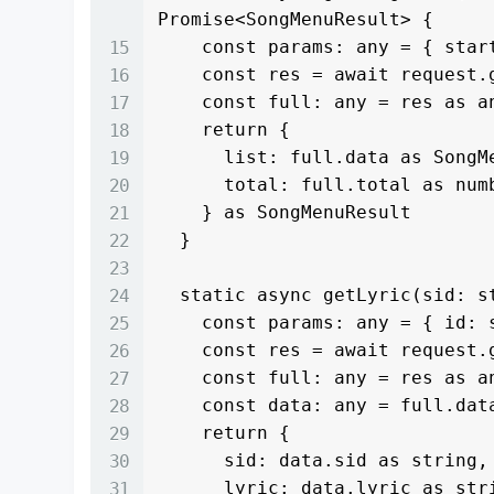
Promise<SongMenuResult> {

    const params: any = { start: start, count: count } as any

    const res = await request.get<any>('/getsongmenu', params, null)

    const full: any = res as any

    return {

      list: full.data as SongMenu[],

      total: full.total as number

    } as SongMenuResult

  }

  static async getLyric(sid: string): Promise<LyricResult> {

    const params: any = { id: sid, kind: 'wy' } as any

    const res = await request.get<any>('/musicsearchlrc', params, null)

    const full: any = res as any

    const data: any = full.data as any

    return {

      sid: data.sid as string,

      lyric: data.lyric as string,
