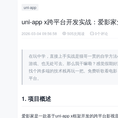
uni-app
uni-app x跨平台开发实战：爱
2026-03-04 09:56:58
505次阅读
0个评论
在玩中学，直接上手实战是猫哥一贯的自学方法
游戏、也无处可去。那么我干嘛嘞？感觉假期好没
找个跨多端的技术栈再玩一把。免费听歌看电影，一次性
平台。
1. 项目概述
爱影家是一款基于uni-app x框架开发的跨平