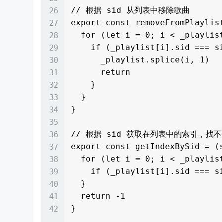
// 根据 sid 从列表中移除歌曲

export const removeFromPlaylist
  for (let i = 0; i < _playlist.length; i++) {

    if (_playlist[i].sid === sid) {

      _playlist.splice(i, 1)

      return

    }

  }

}

// 根据 sid 获取在列表中的索引，找不到
export const getIndexBySid = (s
  for (let i = 0; i < _playlist.length; i++) {

    if (_playlist[i].sid === sid) return i

  }

  return -1
