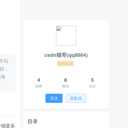
csdn猫哥(qq8864)
不玩
特权会员
项目，
所有
4
8
5
回答
粉丝
关注
关注
发私信
1. 项目概述
目录
2. 音乐播放功能架构
介绍音乐