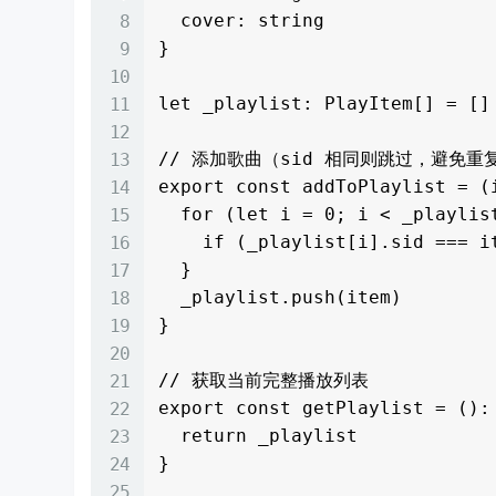
  cover: string

}

let _playlist: PlayItem[] = []

// 添加歌曲（sid 相同则跳过，避免重复
export const addToPlaylist = (i
  for (let i = 0; i < _playlist.length; i++) {

    if (_playlist[i].sid === item.sid) return

  }

  _playlist.push(item)

}

// 获取当前完整播放列表

export const getPlaylist = (): 
  return _playlist

}
