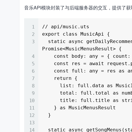
音乐API模块封装了与后端服务器的交互，提供了
// api/music.uts

export class MusicApi {

  static async getDailyRecommend(start: number, count: number): 
Promise<MusicMenusResult> {

    const body: any = { count: count, kind: 'topWyMusic', start: start } as any

    const res = await request.post<any>('/musicmenus', body, null)

    const full: any = res as any

    return {

      list: full.data as MusicItem[],

      total: full.total as number,

      title: full.title as string

    } as MusicMenusResult

  }

  static async getSongMenus(start: number, count: number): 