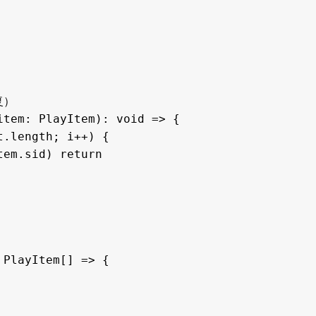
）

tem: PlayItem): void => {

PlayItem[] => {
