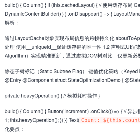
build() { Column() { if (this.cachedLayout) { // 使用缓存布局 C
DynamicContentBuilder() } } .onDisappear(() => { LayoutMana
解析：
通过LayoutCache对象实现布局信息的跨帧持久化 about
处理 使用__uniqueId__保证缓存键的唯一性 1.2 声明式UI
Algorithm）实现精准更新，通过虚拟DOM树对比，仅更
静态子树标记（Static Subtree Flag） 键值优化策略（Keyed Fr
@Entry @Component struct StateOptimizationDemo { @State 
private heavyOperation() { // 模拟耗时操作 }
build() { Column() { Button('Increment') .onClick(() => { /
1; this.heavyOperation(); }) }) Text(
Count: ${this.coun
化要点：