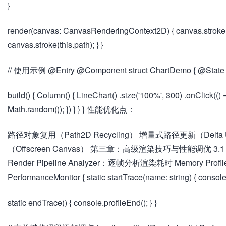
}
render(canvas: CanvasRenderingContext2D) { canvas.strokeSt
canvas.stroke(this.path); } }
// 使用示例 @Entry @Component struct ChartDemo { @State data: 
build() { Column() { LineChart() .size('100%', 300) .onClick(
Math.random()); }) } } } 性能优化点：
路径对象复用（Path2D Recycling） 增量式路径更新（Delta U
（Offscreen Canvas） 第三章：高级渲染技巧与性能调优 3.1
Render Pipeline Analyzer：逐帧分析渲染耗时 Memory Prof
PerformanceMonitor { static startTrace(name: string) { console.
static endTrace() { console.profileEnd(); } }