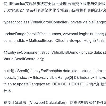
使用Promise实现异步状态更新批处理 分离交互状态与数据状
开发实战 2.1 复杂列表渲染优化 实现百万级数据列表的流
typescript class VirtualScrollController { private visibleRange
updateRange(scrollOffset: number, viewportHeight: number) { co
const endIdx = Math.ceil((scrollOffset + viewportHeight) / this.i
@Entry @Component struct VirtualListDemo { private data: s
VirtualScrollController();
build() { Scroll() { LazyForEach(this.data, (item: string, index:
.opacity(index >= this.vsc.visibleRange[0] && index <= this.vsc.
this.vsc.updateRange(offset, DEVICE_HEIGHT); // 动态加载策略 D
技术：
视窗计算算法（Viewport Calculation） 动态透明度替代条件