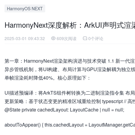
HarmonyOS NEXT
HarmonyNext深度解析：ArkUI声明
2025-03-01 09:43:32
609次阅读
0个评论
第一章：HarmonyNext渲染架构演进与技术突破 1.1 新一代渲
异步管线机制，将UI构建、布局计算与GPU渲染解耦为独
单帧渲染耗时降低40%。核心原理如下：
UI描述预编译：将ArkTS组件树转换为二进制渲染指令集 
更新策略：基于状态变更的精准区域重绘控制 typescript // 高性能列表项组
@State private cachedLayout: LayoutCache | null = null;
aboutToAppear() { this.cachedLayout = LayoutManager.getCa