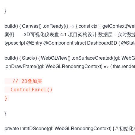
}
build() { Canvas() .onReady(() => { const ctx = getContext(
案例——3D可视化仪表盘 4.1 项目架构设计 数据层：实时数
typescript @Entry @Component struct Dashboard3D { @State 
build() { Stack() { WebGLView() .onSurfaceCreated((gl: WebGL
.onDrawFrame((gl: WebGLRenderingContext) => { this.renderF
  // 2D叠加层

  ControlPanel()

}
private init3DScene(gl: WebGLRenderingContext) { /