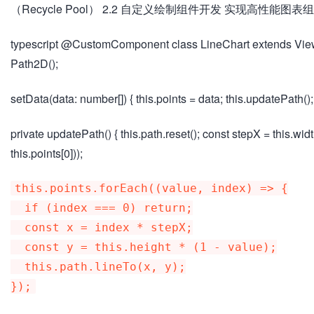
（Recycle Pool） 2.2 自定义绘制组件开发 实现高性能
typescript @CustomComponent class LineChart extends View { 
Path2D();
setData(data: number[]) { this.points = data; this.updatePath(
private updatePath() { this.path.reset(); const stepX = this.width
this.points[0]));
this.points.forEach((value, index) => {

  if (index === 0) return;

  const x = index * stepX;

  const y = this.height * (1 - value);

  this.path.lineTo(x, y);
