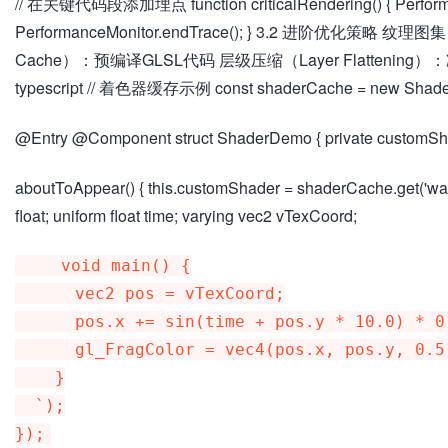
// 在关键代码段添加埋点 function criticalRendering() { Performan
PerformanceMonitor.endTrace(); } 3.2 进阶优化策略
Cache）：预编译GLSL代码 层级压缩（Layer Flattening）
typescript // 着色器缓存示例 const shaderCache = new Shade
@Entry @Component struct ShaderDemo { private customSh
aboutToAppear() { this.customShader = shaderCache.get('wave
float; uniform float time; varying vec2 vTexCoord;
    void main() {

      vec2 pos = vTexCoord;

      pos.x += sin(time + pos.y * 10.0) * 0.1;

      gl_FragColor = vec4(pos.x, pos.y, 0.5, 1.0);

    }

  `);
