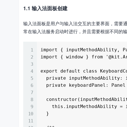
1.1 输入法面板创建
输入法面板是用户与输入法交互的主要界面，需要通过Input
常在输入法服务启动时进行，并且需要根据不同的
import { inputMethodAbility, P
import { window } from '@kit.Ar
export default class KeyboardCo
  private inputMethodAbility: inputMethodAbility.InputMethodAbility;

  private keyboardPanel: Panel | undefined;

  constructor(inputMethodAbility: inputMethodAbility.InputMethodAbility) {

    this.inputMethodAbility = inputMethodAbility;

  }
