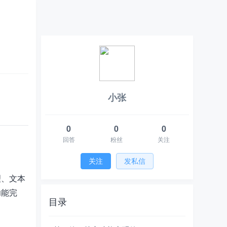
小张
0
0
0
回答
粉丝
关注
关注
发私信
理、文本
功能完
目录