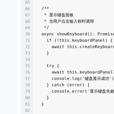
  /**

   * 显示键盘面板

   * 当用户点击输入框时调用

   */

  async showKeyboard(): Promise<void> {

    if (!this.keyboardPanel) {

      await this.createKeyboardPanel();

    }

    try {

      await this.keyboardPanel?.show();

      console.log('键盘显示成功');

    } catch (error) {

      console.error('显示键盘失败:', error);

    }

  }
