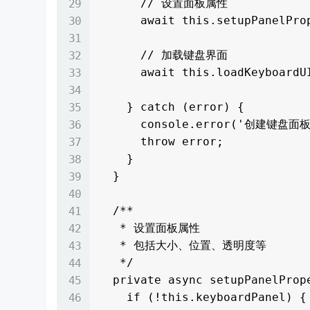
      // 设置面板属性

      await this.setupPanelProperties();

      // 加载键盘界面

      await this.loadKeyboardUI();

    } catch (error) {

      console.error('创建键盘面板失败:', error);

      throw error;

    }

  }

  /**

   * 设置面板属性

   * 包括大小、位置、透明度等

   */

  private async setupPanelProperties(): Promise<void> {

    if (!this.keyboardPanel) {
