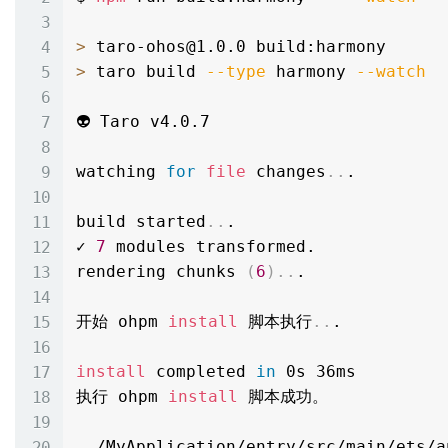
>
>
 taro build 
--type
 harmony 
--watch
👽 Taro v4.0.7

watching 
for
file
 changes
..
.

build started
..
.

✓ 
7
 modules transformed.

rendering chunks 
(
6
)
..
.

开始 ohpm 
install
 脚本执行
..
.

install
 completed 
in
 0s 36ms

执行 ohpm 
install
 脚本成功。

..
/MyApplication/entry/src/main/ets/a