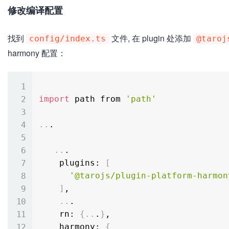
修改编译配置
找到
文件, 在 plugin 处添加
config/index.ts
@taroj
harmony 配置：
import
 path from 
'path'
..
.

..
.

    plugins: 
[
'@tarojs/plugin-platform-harmon
]
,

..
.

    rn: 
{
..
.
}
,

    harmony: 
{