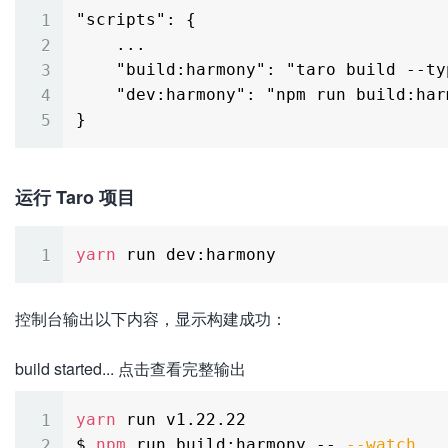
"scripts": {

    ...

    "build:harmony": "taro build --type harmony",

    "dev:harmony": "npm run build:harmony -- --watch"

运行 Taro 项目
yarn
控制台输出以下内容，显示构建成功：
build started... 点击查看完整输出
yarn
 run v1.22.22

$ 
npm
 run build:harmony -- 
--watch