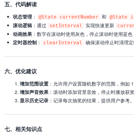
五、代码解读
状态管理
：
和
@State currentNumber
@State i
滚动逻辑
：通过
实现快速更新
setInterval
curre
动画效果
：数字在滚动时使用灰色，停止滚动时使用蓝色
定时器控制
：
确保滚动停止时清理定
clearInterval
六、优化建议
增加范围设置
：允许用户设置随机数字的范围，例如 1-100
增加声音效果
：滚动时添加背景音效，停止时播放获
显示历史记录
：记录每次抽奖的结果，提供用户参考
七、相关知识点