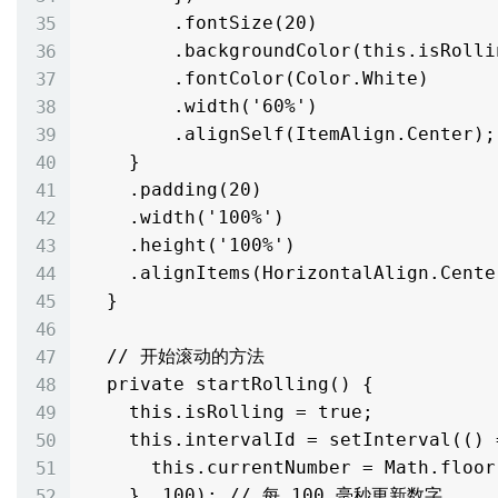
        .fontSize(20)

        .backgroundColor(this.isRolling ? Color.Red : Color.Green)

        .fontColor(Color.White)

        .width('60%')

        .alignSelf(ItemAlign.Center);

    }

    .padding(20)

    .width('100%')

    .height('100%')

    .alignItems(HorizontalAlign.Center);

  }

  // 开始滚动的方法

  private startRolling() {

    this.isRolling = true;

    this.intervalId = setInterval(() => {

      this.currentNumber = Math.floor(Math.random() * 100); // 生成 0-99 的随机数

    }, 100); // 每 100 毫秒更新数字
