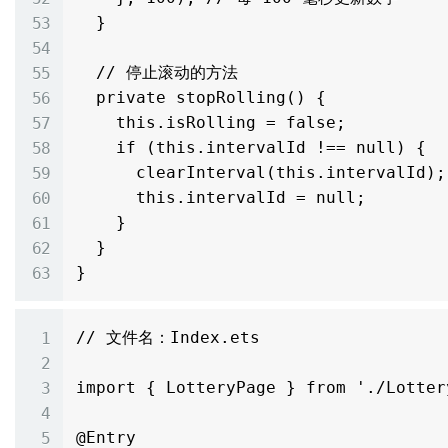
  }

  // 停止滚动的方法

  private stopRolling() {

    this.isRolling = false;

    if (this.intervalId !== null) {

      clearInterval(this.intervalId);

      this.intervalId = null;

    }

  }

// 文件名：Index.ets

import { LotteryPage } from './Lottery
@Entry
