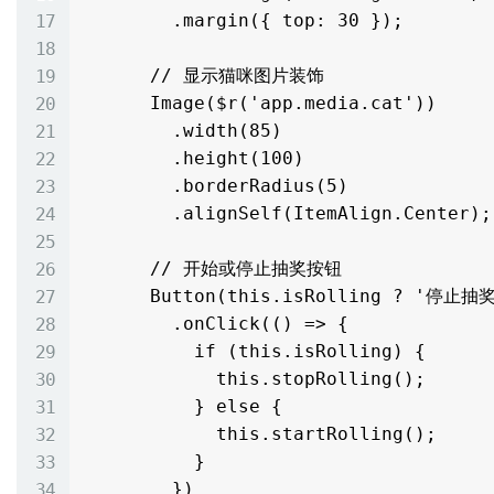
        .margin({ top: 30 });

      // 显示猫咪图片装饰

      Image($r('app.media.cat'))

        .width(85)

        .height(100)

        .borderRadius(5)

        .alignSelf(ItemAlign.Center);

      // 开始或停止抽奖按钮

      Button(this.isRolling ? '停止抽奖' : '开始抽奖')

        .onClick(() => {

          if (this.isRolling) {

            this.stopRolling();

          } else {

            this.startRolling();

          }

        })
