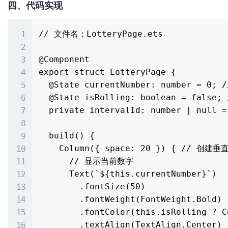
四、代码实现
// 文件名：LotteryPage.ets

@Component

export struct LotteryPage {

  @State currentNumber: number = 0; // 当前显示的数字

  @State isRolling: boolean = false; // 是否正在滚动

  private intervalId: number | null = null; // 定时器 ID

  build() {

    Column({ space: 20 }) { // 创建垂直布局容器

      // 显示当前数字

      Text(`${this.currentNumber}`)

        .fontSize(50)

        .fontWeight(FontWeight.Bold)

        .fontColor(this.isRolling ? Color.Gray : Color.Blue)

        .textAlign(TextAlign.Center)
