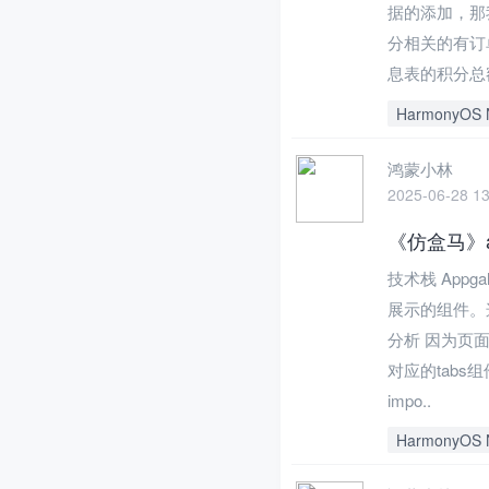
据的添加，那
分相关的有订
息表的积分总额
HarmonyOS 
鸿蒙小林
2025-06-28 13
《仿盒马》a
技术栈 Appg
展示的组件。
分析 因为页
对应的tab
impo..
HarmonyOS 