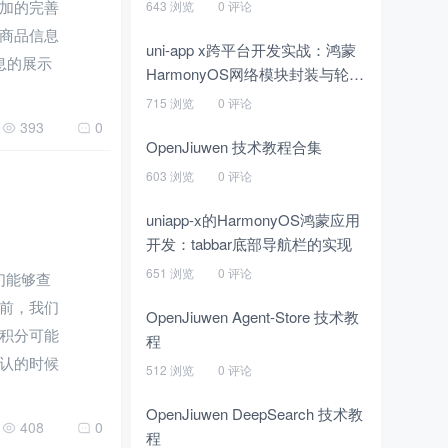
加的完善
643 浏览
0 评论
商品信息
uni-app x跨平台开发实战：鸿蒙
息的展示
HarmonyOS网络模块封装与轮播
图实现
715 浏览
0 评论
393
0
OpenJiuwen 技术教程合集
603 浏览
0 评论
uniapp-x的HarmonyOS鸿蒙应用
开发：tabbar底部导航栏的实现
651 浏览
0 评论
我们能够查
前，我们
OpenJiuwen Agent-Store 技术教
积分可能
程
认的时候
512 浏览
0 评论
OpenJiuwen DeepSearch 技术教
408
0
程