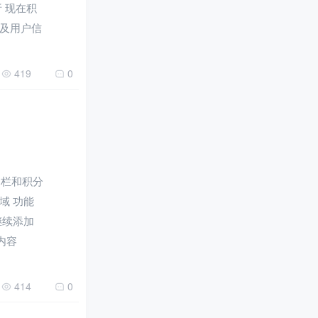
 现在积
及用户信
419
0
标题栏和积分
域 功能
继续添加
内容
414
0