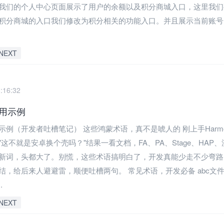
我们的个人中心页面展示了用户的余额以及积分商城入口，这里我们
积分商城的入口我们修改为积分相关的功能入口。并且展示当前账号
NEXT
:16:32
用示例
示例（开发者吐槽笔记） 这些鸿蒙术语，真不是唬人的 刚上手Harmo
这不就是安卓换个壳吗？"结果一看文档，FA、PA、Stage、HAP
新词，头都大了。别慌，这些术语搞明白了，开发真能少走不少弯路
结，给后来人避避雷，顺便吐槽两句。 常见术语，开发必备 abc文件
.
NEXT