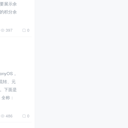
要展示余
的积分余
397
0
nyOS，
、流转、元
。下面是
 全称：
486
0