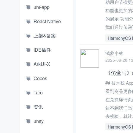
助用户节省更
uni-app
功能也更加的
的展示 功能
React Native
我们通过传递详
上架&备案
HarmonyOS 
IDE插件
鸿蒙小林
2025-06-28 13
ArkUI-X
《仿盒马》a
Cocos
## 技术栈 A
看到商品更多
Taro
在兑换详情页
资讯
达不到我们当
去校验，就让.
unity
HarmonyOS 