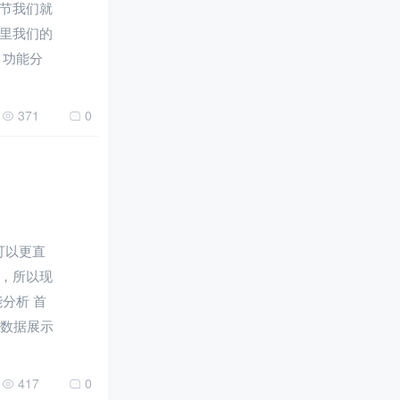
节我们就
里我们的
 功能分
371
0
们可以更直
，所以现
分析 首
行数据展示
417
0