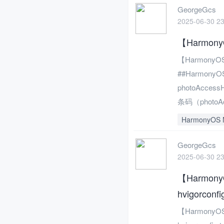
GeorgeGcs
2025-06-30 23
【Harmo
【Harmon
##Harmo
photoAcc
条码（photoAcc
HarmonyOS 
GeorgeGcs
2025-06-30 23
【HarmonyOS
hvigorconfig
【HarmonyOS N