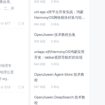
层叠效果。
623 浏览
0 评论
。 二、开
uni-app x跨平台开发实战：鸿蒙
HarmonyOS网络模块封装与轮播
图实现
477
0
694 浏览
0 评论
OpenJiuwen 技术教程合集
593 浏览
0 评论
uniapp-x的HarmonyOS鸿蒙应用
开发：tabbar底部导航栏的实现
644 浏览
0 评论
理解地理专
地理位置
OpenJiuwen Agent-Store 技术教
wg..
程
519
0
507 浏览
0 评论
OpenJiuwen DeepSearch 技术教
程