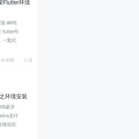
Flutter环境
安装 ##鸿
utter作
配，一套代
475
0
（一）之环境安装
##鸿蒙开
tive是什
到开发移动应