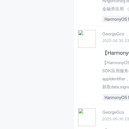
hvigorconfi
金融类应用 （金融
HarmonyOS 
GeorgeGcs
2025-06-30 23
【HarmonyO
【HarmonyOS
SDK应用服
appIdenti
获取data.signat
HarmonyOS 
GeorgeGcs
2025-06-30 23