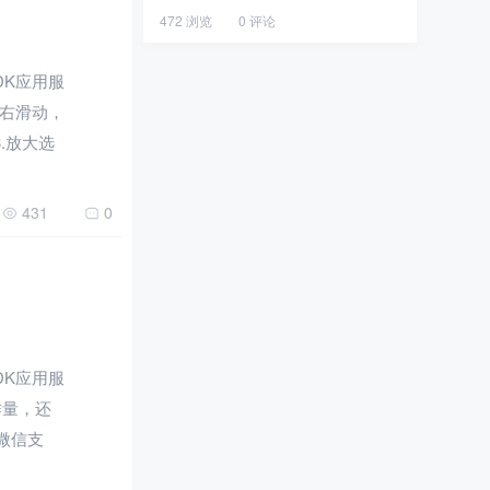
472 浏览
0 评论
SDK应用服
左右滑动，
.放大选
431
0
SDK应用服
作量，还
过微信支