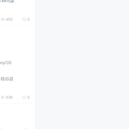
用服务##鸿蒙
455
0
onyOS
意，模拟器
538
0