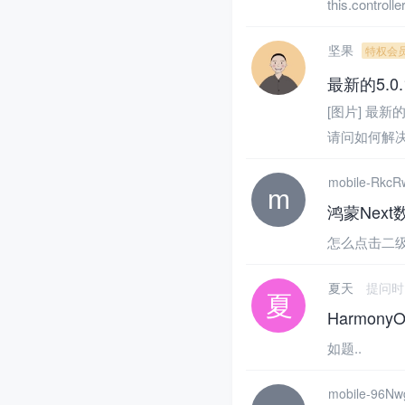
this.controll
坚果
特权会
最新的5.
[图片] 最
请问如何解决
mobile-RkcR
鸿蒙Nex
怎么点击二级
夏天
提问时间：
Harmon
如题..
mobile-96N