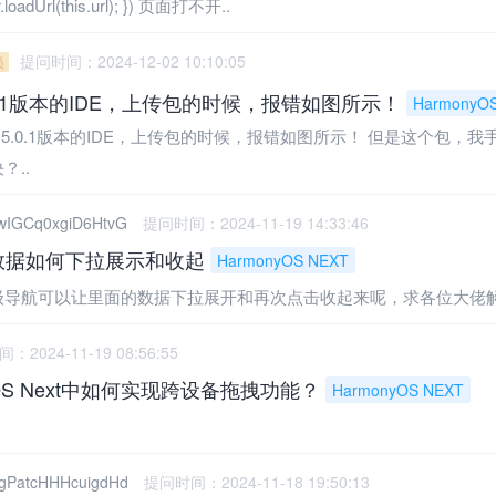
er.loadUrl(this.url); }) 页面打不开..
提问时间：2024-12-02 10:10:05
员
0.1版本的IDE，上传包的时候，报错如图所示！
HarmonyO
新的5.0.1版本的IDE，上传包的时候，报错如图所示！ 但是这个包，
？..
wIGCq0xgiD6HtvG
提问时间：2024-11-19 14:33:46
t数据如何下拉展示和收起
HarmonyOS NEXT
导航可以让里面的数据下拉展开和再次点击收起来呢，求各位大佬解答，
2024-11-19 08:56:55
yOS Next中如何实现跨设备拖拽功能？
HarmonyOS NEXT
wgPatcHHHcuigdHd
提问时间：2024-11-18 19:50:13