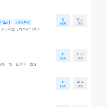
2
630
S NEXT
上架&备案
解决
浏览
我手动上传是没有任何问题的 ，
0
377
解决
浏览
如下图所示: [图片]..
0
434
解决
浏览