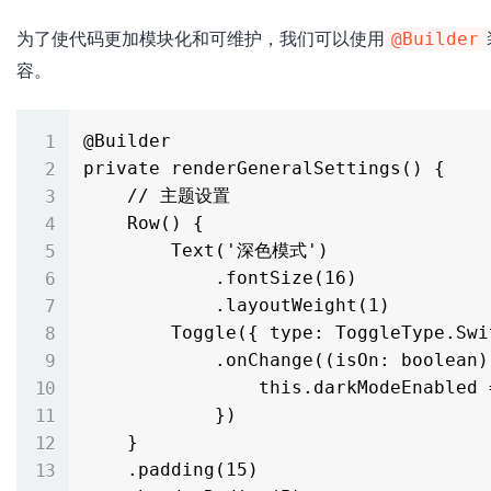
为了使代码更加模块化和可维护，我们可以使用
@Builder
容。
@Builder

private renderGeneralSettings() {

    // 主题设置

    Row() {

        Text('深色模式')

            .fontSize(16)

            .layoutWeight(1)

        Toggle({ type: ToggleType.Switch, isOn: this.darkModeEnabled })

            .onChange((isOn: boolean) => {

                this.darkModeEnabled = isOn

            })

    }

    .padding(15)
