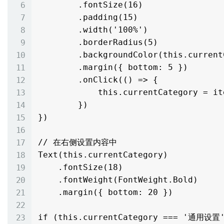
        .fontSize(16)

        .padding(15)

        .width('100%')

        .borderRadius(5)

        .backgroundColor(this.currentCategory === item ? '#e6f7ff' : '#f5f5f5')

        .margin({ bottom: 5 })

        .onClick(() => {

            this.currentCategory = item

        })

})

// 在右侧设置内容中

Text(this.currentCategory)

    .fontSize(18)

    .fontWeight(FontWeight.Bold)

    .margin({ bottom: 20 })

if (this.currentCategory === '通用设置'