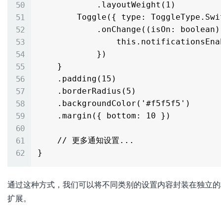
            .layoutWeight(1)

        Toggle({ type: ToggleType.Switch, isOn: this.notificationsEnabled })

            .onChange((isOn: boolean) => {

                this.notificationsEnabled = isOn

            })

    }

    .padding(15)

    .borderRadius(5)

    .backgroundColor('#f5f5f5')

    .margin({ bottom: 10 })

    // 更多通知设置...

通过这种方式，我们可以将不同类别的设置内容封装在独立的
扩展。