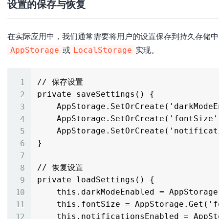
设置的保存与恢复
在实际应用中，我们通常需要将用户的设置保存到持久存储中，
或
实现。
AppStorage
LocalStorage
// 保存设置

private saveSettings() {

    AppStorage.SetOrCreate('darkModeEnabled', this.darkModeEnabled)

    AppStorage.SetOrCreate('fontSize', this.fontSize)

    AppStorage.SetOrCreate('notificationsEnabled', this.notificationsEnabled)

}

// 恢复设置

private loadSettings() {

    this.darkModeEnabled = AppStorage.Get('darkModeEnabled') ?? false

    this.fontSize = AppStorage.Get('fontSize') ?? 16

    this.notificationsEnabled = AppStorage.Get('notificationsEnabled') ?? true
