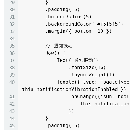
        }

        .padding(15)

        .borderRadius(5)

        .backgroundColor('#f5f5f5')

        .margin({ bottom: 10 })

        // 通知振动

        Row() {

            Text('通知振动')

                .fontSize(16)

                .layoutWeight(1)

            Toggle({ type: ToggleType.Switch, isOn: 
this.notificationVibrationEnabled })

                .onChange((isOn: boolean) => {

                    this.notificationVibrationEnabled = isOn

                })

        }

        .padding(15)
