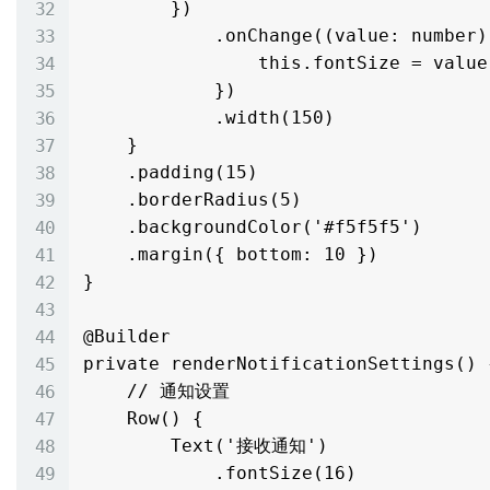
        })

            .onChange((value: number) => {

                this.fontSize = value

            })

            .width(150)

    }

    .padding(15)

    .borderRadius(5)

    .backgroundColor('#f5f5f5')

    .margin({ bottom: 10 })

}

@Builder

private renderNotificationSettings() {
    // 通知设置

    Row() {

        Text('接收通知')

            .fontSize(16)
