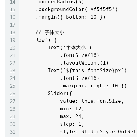
    .borderRadius(5)

    .backgroundColor('#f5f5f5')

    .margin({ bottom: 10 })

    // 字体大小

    Row() {

        Text('字体大小')

            .fontSize(16)

            .layoutWeight(1)

        Text(`${this.fontSize}px`)

            .fontSize(16)

            .margin({ right: 10 })

        Slider({

            value: this.fontSize,

            min: 12,

            max: 24,

            step: 1,

            style: SliderStyle.OutSet
