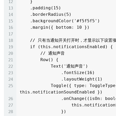
    }

    .padding(15)

    .borderRadius(5)

    .backgroundColor('#f5f5f5')

    .margin({ bottom: 10 })

    // 只有当通知开关打开时，才显示以下设置项

    if (this.notificationsEnabled) {

        // 通知声音

        Row() {

            Text('通知声音')

                .fontSize(16)

                .layoutWeight(1)

            Toggle({ type: ToggleType.Switch, isOn: 
this.notificationSoundEnabled })

                .onChange((isOn: boolean) => {

                    this.notificationSoundEnabled = isOn

                })
